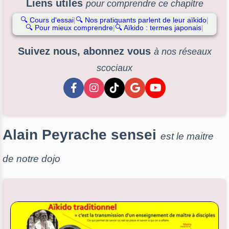
Liens utiles
pour comprendre ce chapitre
🔍
Cours d'essai
|
🔍
Nos pratiquants parlent de leur aïkido
|
🔍
Pour mieux comprendre
|
🔍
Aïkido : termes japonais
|
Suivez nous, abonnez vous
à nos réseaux
scociaux
Alain Peyrache sensei
est le maitre
de notre dojo