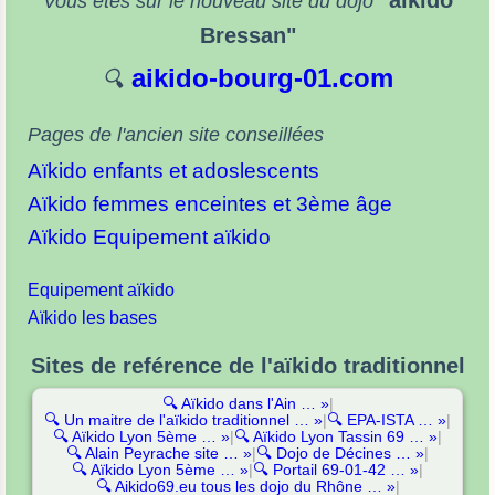
"aïkido
Vous êtes sur le nouveau site du dojo
Bressan"
aikido-bourg-01.com
🔍
Pages de l'ancien site conseillées
Aïkido enfants et adoslescents
Aïkido femmes enceintes et 3ème âge
Aïkido Equipement aïkido
Equipement aïkido
Aïkido les bases
Sites de reférence de l'aïkido traditionnel
🔍
Aïkido dans l'Ain … »
|
🔍
Un maitre de l'aïkido traditionnel … »
|
🔍
EPA-ISTA … »
|
🔍
Aïkido Lyon 5ème … »
|
🔍
Aïkido Lyon Tassin 69 … »
|
🔍
Alain Peyrache site … »
|
🔍
Dojo de Décines … »
|
🔍
Aïkido Lyon 5ème … »
|
🔍
Portail 69-01-42 … »
|
🔍
Aikido69.eu tous les dojo du Rhône … »
|