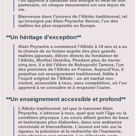
l’on apprend à canaliser son énergie et celle de son
partenaire, où chaque mouvement est une leçon de
vie.
Bienvenue dans l’univers de l’Aïkido traditionnel, tel
qu’enseigné par Alain Peyrache Sensei, l’un des
maîtres les plus respectés en Europe.
**Un héritage d’exception**
Alain Peyrache a commencé l’Aïkido à 14 ans et a eu
la chance de se former auprès des plus grands
maîtres japonais, élèves directs du fondateur de
l’Aïkido, Morihei Ueshiba. Pendant plus de trente-
cinq ans, il a été l’élève de Nobuyoshi Tamura, l’un
des pionniers de l’Aïkido en France. Aujourd’hui, il
perpétue cet enseignement traditionnel, fidèle à
l’esprit originel de l’Aïkido : un art martial non
violent, accessible à tous, sans compétition, où l’on
apprend à se connaître et à respecter l’autre.
**Un enseignement accessible et profond**
L’Aïkido traditionnel, tel que le transmet Alain
Peyrache, s’adresse à tous, quel que soit l’âge ou la
condition physique. Les cours allient gestes de base
et techniques plus élaborées, dans une ambiance
conviviale et bienveillante. L’accent est mis sur la
rigueur, la précision et la recherche de l’harmonie,
tant physique que mentale. Les débutants sont